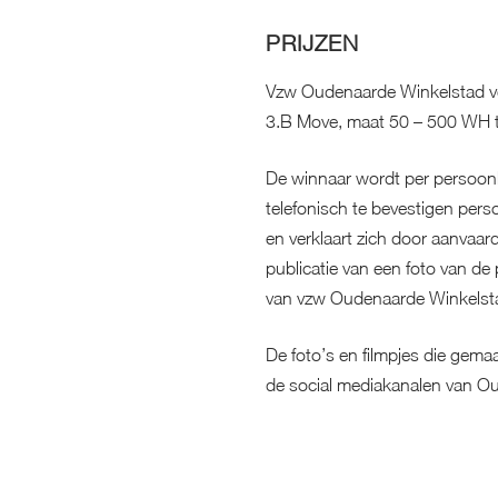
PRIJZEN
Vzw Oudenaarde Winkelstad ver
3.B Move, maat 50 – 500 WH t
De winnaar wordt per persoonli
telefonisch te bevestigen persoo
en verklaart zich door aanvaar
publicatie van een foto van de 
van vzw Oudenaarde Winkelst
De foto’s en filmpjes die gema
de social mediakanalen van O
Omruilen van de gewonnen fiets