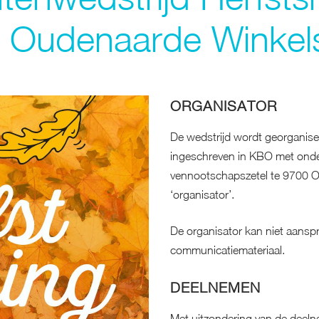
 Oudenaarde Winkel
ORGANISATOR
De wedstrijd wordt georganis
ingeschreven in KBO met on
vennootschapszetel te 9700 
‘organisator’.
De organisator kan niet aanspr
communicatiemateriaal.
DEELNEMEN
Met uitzondering van de deeln