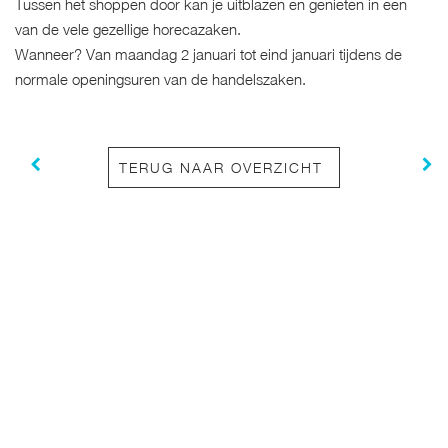
Tussen het shoppen door kan je uitblazen en genieten in een
van de vele gezellige horecazaken.
Wanneer? Van maandag 2 januari tot eind januari tijdens de
normale openingsuren van de handelszaken.
TERUG NAAR OVERZICHT
Met ons team van gemotiveerde handelaars & ondernemers