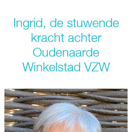
Ingrid, de stuwende
kracht achter
Oudenaarde
Winkelstad VZW